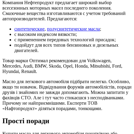
Компания Нефтепродукт предлагает широкий выбор
всесезонных моторных масел последнего поколения.
Смазочные вещества изготавливаются с учетом требований
автопроизводителей. Предлагаются:
синтетические
,
полусинтетические масла
;
с высоким индексом вязкости;
с применением передовых технологий присадок;
подойдут для всех типов бензиновых и дизельных
двигателей.
Товар марки Оптимал рекомендован для Volkswagen,
Mercedes, Audi, BMW, Skoda, Opel, Honda, Mitsubishi, Ford,
Hyundai, Renault.
Масло для легкового автомобіля підібрати нелегко. Особливо,
якщо ти новачок. Відвідування форумів автомобілістів, поради
друзів і знайомих не завжди допомагають. Можна запитати у
фахівців СТО. Але і тут часто стикаєшся з несподіванками.
Причому не найприємнішими. Експерти ТОВ
«Нафтопродукт» діляться порадами, тонкощами.
Прості поради
Купити масла для легкового автомобіля початківцю або