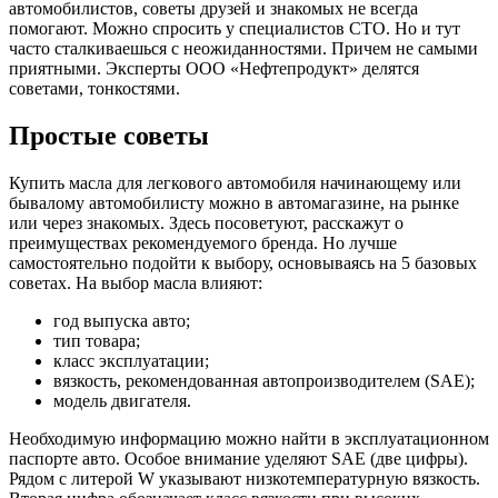
автомобилистов, советы друзей и знакомых не всегда
помогают. Можно спросить у специалистов СТО. Но и тут
часто сталкиваешься с неожиданностями. Причем не самыми
приятными. Эксперты ООО «Нефтепродукт» делятся
советами, тонкостями.
Простые советы
Optimal 5W40 C3
Купить масла для легкового автомобиля начинающему или
бывалому автомобилисту можно в автомагазине, на рынке
Всесезонна синтетична моторна олива останнього покоління,
или через знакомых. Здесь посоветуют, расскажут о
що відповідає вимогам...
преимуществах рекомендуемого бренда. Но лучше
самостоятельно подойти к выбору, основываясь на 5 базовых
советах. На выбор масла влияют:
год выпуска авто;
тип товара;
класс эксплуатации;
вязкость, рекомендованная автопроизводителем (SAE);
модель двигателя.
Необходимую информацию можно найти в эксплуатационном
паспорте авто. Особое внимание уделяют SAE (две цифры).
Рядом с литерой W указывают низкотемпературную вязкость.