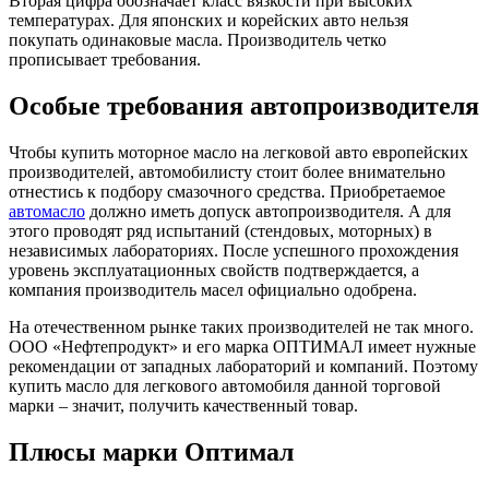
Вторая цифра обозначает класс вязкости при высоких
температурах. Для японских и корейских авто нельзя
покупать одинаковые масла. Производитель четко
прописывает требования.
Особые требования автопроизводителя
Optimal 5W30 C4
Чтобы купить моторное масло на легковой авто европейских
Всесезонна синтетична моторна олива останнього покоління,
производителей, автомобилисту стоит более внимательно
що відповідає вимогам...
отнестись к подбору смазочного средства. Приобретаемое
автомасло
должно иметь допуск автопроизводителя. А для
этого проводят ряд испытаний (стендовых, моторных) в
независимых лабораториях. После успешного прохождения
уровень эксплуатационных свойств подтверждается, а
компания производитель масел официально одобрена.
На отечественном рынке таких производителей не так много.
ООО «Нефтепродукт» и его марка ОПТИМАЛ имеет нужные
рекомендации от западных лабораторий и компаний. Поэтому
купить масло для легкового автомобиля данной торговой
марки – значит, получить качественный товар.
Плюсы марки Оптимал