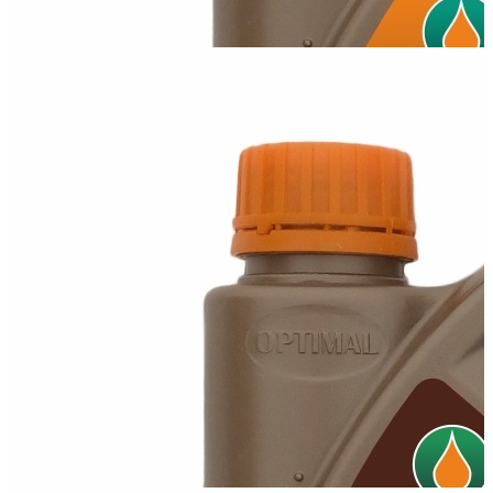
Олива Optimal 10W40 ACEA A3/B4
Всесезонна напівсинтетична моторна олива для бензинових і
дизельних двигунів, а...