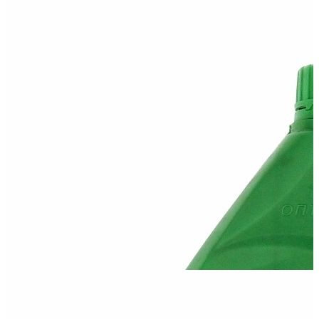
Олива Optimal 5W30 ACEA C3
Всесезонна синтетична моторна олива останнього покоління,
що відповідає вимогам...