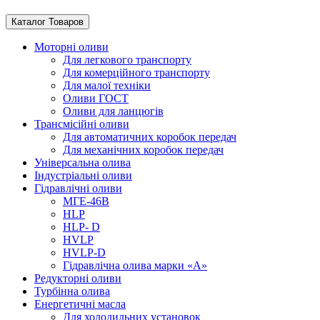
Каталог Товаров
Моторні оливи
Для легкового транспорту
Для комерційного транспорту
Для малої техніки
Оливи ГОСТ
Оливи для ланцюгів
Трансмісійні оливи
Для автоматичних коробок передач
Для механічних коробок передач
Універсальна олива
Індустріальні оливи
Гідравлічні оливи
МГЕ-46В
HLP
HLP- D
HVLP
HVLP-D
Гідравлічна олива марки «А»
Редукторні оливи
Турбінна олива
Енергетичні масла
Для холодильних установок