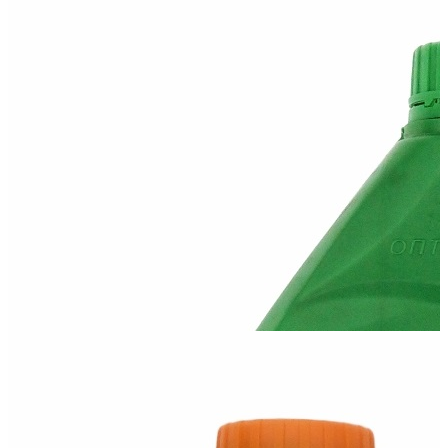
Оптимал 10W40 Classic
Напівсинтетична моторна олива високого рівня якості.
Виготовлена на основі...