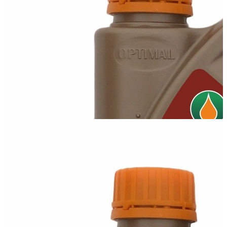
Оптимал 20W50
Мінеральна моторна олива 20W50 високої в'язкості, яка має
високі експлуатаційні...
Олива Optimal 5W30