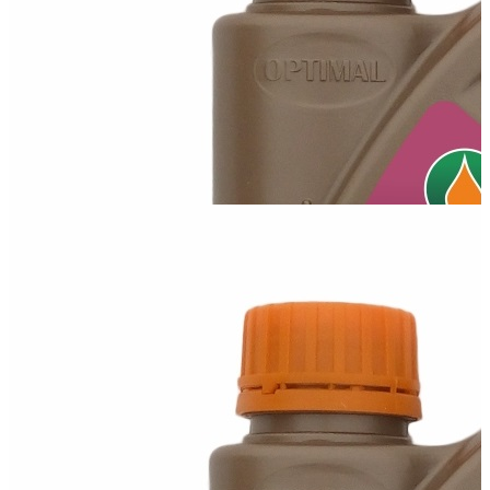
Всесезонна синтетична моторна олива для бензинових та
дизельних двигунів, а також...
Олива Optimal 5W40
Всесезонна синтетична моторна олива для бензинових і