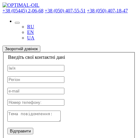
+38 (05445) 2-06-68
+38 (050) 407-55-51
+38 (050) 407-18-47
RU
EN
UA
Зворотній дзвінок
Введіть свої контактні дані
Відправити