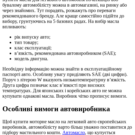
бувалому автомобілісту можна в автомагазині, на ринку або
через знайомих. Тут порадять, розкажуть про переваги
рекомендованого бренду. Але краще самостійно підійти до
вибору, грунтуючись на 5 базових радах. На вибір масла
впливають:
рік випуску авто;
тип товару;
клас експлуатації;
в’язкість, рекомендована автовиробником (SAE);
модель двигуна.
Необхідну інформацію можна знайти в експлуатаційному
паспорті авто. Особливу увагу приділяють SAE (дві цифри).
Поруч з літерою W вказують низькотемпературну в’язкість.
Друга цифра позначає клас в’язкості при високих
температурах. Для японських і корейських авто не можна
купувати однакові масла. Виробник чітко прописує вимоги.
Особливі вимоги автовиробника
Щоб купити моторне масло на легковий авто європейських
виробників, автомобілісту варто більш уважно поставитися до
підбору мастильного кошти.
Автомасло
, що купується