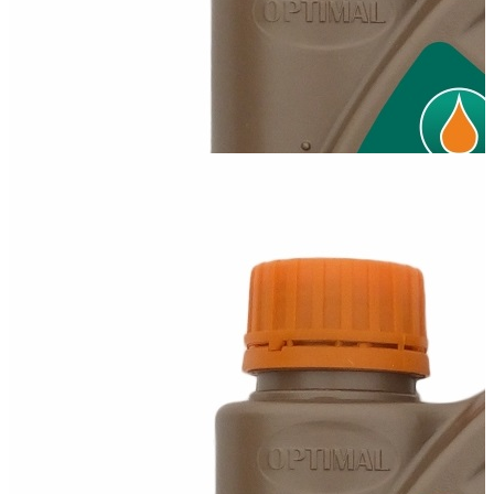
дизельних двигунів, а також...
Optimal 10W50
Всесезонна напівсинтетична моторна олива для бензинових
та дизельних двигунів, а...