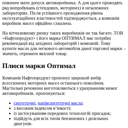
повинен мати допуск автовиробника. А для цього проводять
ряд випробувань (стендових, моторних) в незалежних
лабораторіях. Після успішного проходження рівень
експлуатаційних властивостей підтверджується, а компанія
виробник масел офіційно схвалена.
На вітчизняному ринку таких виробників не так багато. ТОВ
«Нафтопродукт» і його марка ОПТИМАЛ має потрібні
рекомендації від західних лабораторій і компаній. Тому
купити масло для легкового автомобіля даної торгової марки –
значить, отримати якісний товар.
Плюси марки Оптимал
Компанія Нафтопродукт пропонує широкий вибір
всесезонних моторних масел останнього покоління.
Мастильні речовини виготовляються з урахуванням вимог
автовиробників. пропонуються:
синтетичні
,
напівсинтетичні масла
;
з високим індексом в’язкості;
із застосуванням передових технологій присадок;
підійдуть для всіх типів бензинових і дизельних
двигунів.