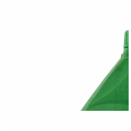
Оптимал 20W50
Минеральное моторное масло 20W50 высокой вязкости,
которое обладает высокими...