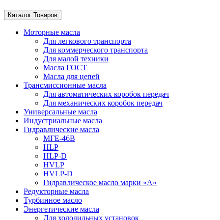
Каталог Товаров
Моторные масла
Для легкового транспорта
Для коммерческого транспорта
Для малой техники
Масла ГОСТ
Масла для цепей
Трансмиссионные масла
Для автоматических коробок передач
Для механических коробок передач
Универсальные масла
Индустриальные масла
Гидравлические масла
МГЕ-46В
HLP
HLP-D
HVLP
HVLP-D
Гидравлическое масло марки «А»
Редукторные масла
Турбинное масло
Энергетические масла
Для холодильных установок