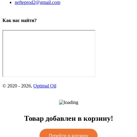
nefteprod2@gmail.com
Как нас найти?
Oптимал 85W140
© 2020 -
2026
,
Optimal Oil
Всесезонное трансмиссионное масло OPTIMAL 85W140 для
тяжелонагруженной техники,...
Товар добавлен в корзину!
Перейти в корзину