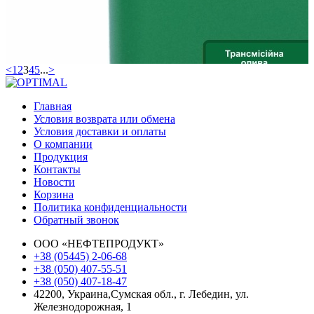
<
1
2
3
4
5
...
>
Главная
Условия возврата или обмена
Условия доставки и оплаты
О компании
Продукция
Контакты
Новости
Корзина
Политика конфиденциальности
Oптимал ТМ-4-12
Обратный звонок
Трансмиссионное масло ТМ-4-12 высокого класса для
ООО «НЕФТЕПРОДУКТ»
механических коробок передач,...
+38 (05445) 2-06-68
+38 (050) 407-55-51
+38 (050) 407-18-47
42200, Украина,
Сумская обл., г. Лебедин,
ул.
Железнодорожная, 1