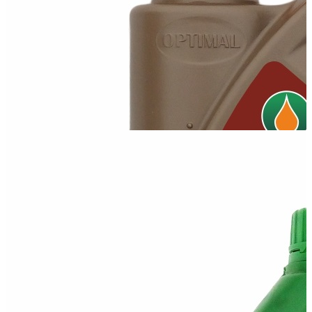
Optimal 10W40 ELITE
Всесезонное полусинтетическое моторное масло 10W-40 Elite
для бензиновых и дизельных...
Optimal 10W50