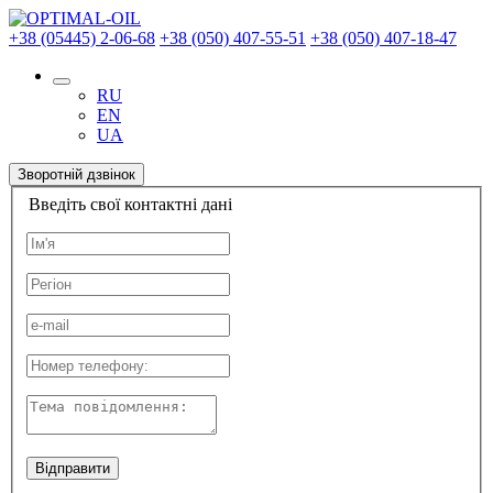
+38 (05445) 2-06-68
+38 (050) 407-55-51
+38 (050) 407-18-47
RU
EN
UA
Зворотній дзвінок
Введіть свої контактні дані
Відправити